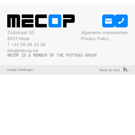
Zuidstraat 30
Algemene voorwaarden
8501 Heule
Privacy Policy
T +32 56 36 33 36
info@mecop.be
MECOP IS A MEMBER OF THE POTTEAU GROUP
Cookie instellingen
Made by Hunt