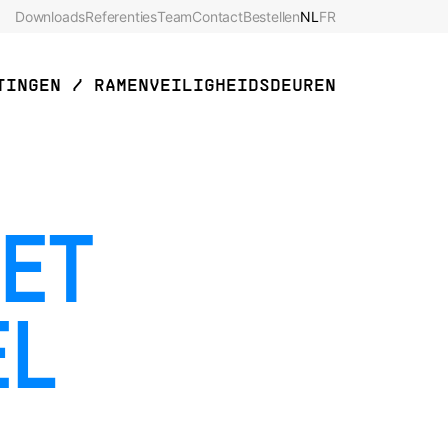
Downloads
Referenties
Team
Contact
Bestellen
NL
FR
TINGEN / RAMEN
VEILIGHEIDSDEUREN
ET
EL