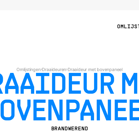
OMLIJS
›
›
Omlijstingen
Draaideuren
Draaideur met bovenpaneel
RAAIDEUR M
OVENPANE
BRANDWEREND