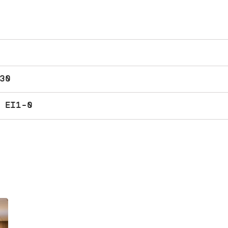
30
 EI1-0