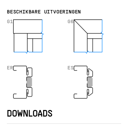
BESCHIKBARE UITVOERINGEN
G1
G6
ER
ES
DOWNLOADS