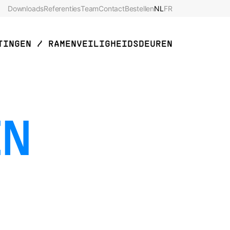
Downloads
Referenties
Team
Contact
Bestellen
NL
FR
TINGEN / RAMEN
VEILIGHEIDSDEUREN
EN