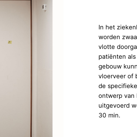
In het zieke
worden zwaai
vlotte doorg
patiënten al
gebouw kunne
vloerveer of 
de specifiek
ontwerp van
uitgevoerd w
30 min.