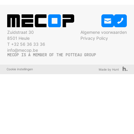
Zuidstraat 30
Algemene voorwaarden
8501 Heule
Privacy Policy
T +32 56 36 33 36
info@mecop.be
MECOP IS A MEMBER OF THE POTTEAU GROUP
Cookie instellingen
Made by Hunt