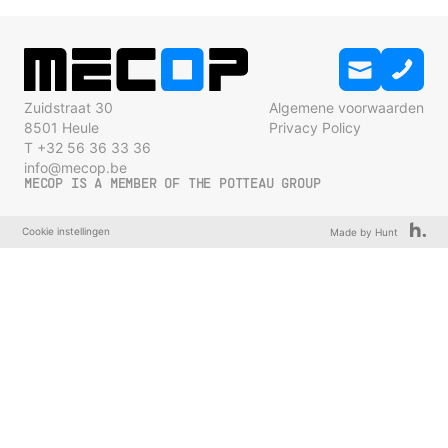
Zuidstraat 30
Algemene voorwaarden
8501 Heule
Privacy Policy
T +32 56 36 33 36
info@mecop.be
MECOP IS A MEMBER OF THE POTTEAU GROUP
Cookie instellingen
Made by Hunt