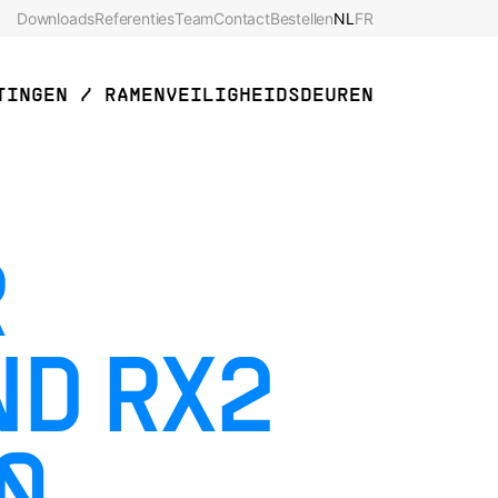
Downloads
Referenties
Team
Contact
Bestellen
NL
FR
TINGEN / RAMEN
VEILIGHEIDSDEUREN
R
D RX2