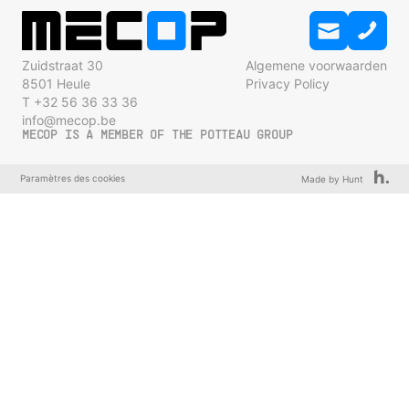
Zuidstraat 30
Algemene voorwaarden
8501 Heule
Privacy Policy
T +32 56 36 33 36
info@mecop.be
MECOP IS A MEMBER OF THE POTTEAU GROUP
Paramètres des cookies
Made by Hunt