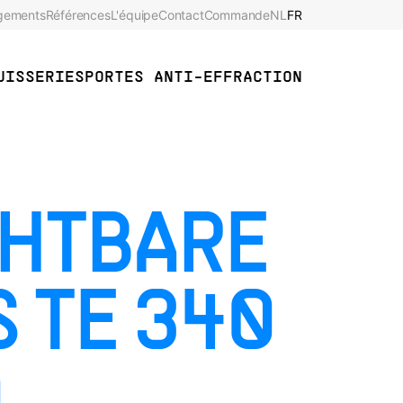
gements
Références
L'équipe
Contact
Commande
NL
FR
UISSERIES
PORTES ANTI-EFFRACTION
CHTBARE
 TE 340